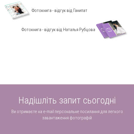
Фотокнига - відгук від Ганипат
Фотокнига - відгук від Наталья Рубцова
Надішліть запит сьогодні
Ви отримаєте на e-mail персональне посилання для легкого
завантаження фотографій