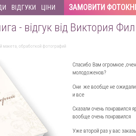
ЗАМОВИТИ ФОТОКН
ДИ
ВІДГУКИ
ЦІНИ
ига - відгук від Виктория Фи
й макета, обработкой фотографий
Спасибо Вам огромное ,очен
молодоженов?
Они же вообще не ожидали 
и все
Сказали очень понравился яр
вообще очень понравился
Уже второй раз у вас заказ