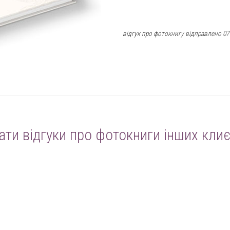
відгук про фотокнигу відправлено 07
ати відгуки про фотокниги інших клиє