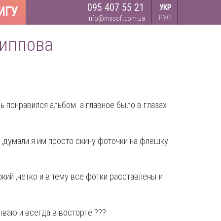
095 407 55 21
УКР
ИГУ
РУС
info@mysofi.com.ua
липпова
ь понравился альбом а главное было в глазах
,думали я им просто скину фоточки на флешку
кий ,четко и в тему все фотки расставлены и
ываю и всегда в восторге ???