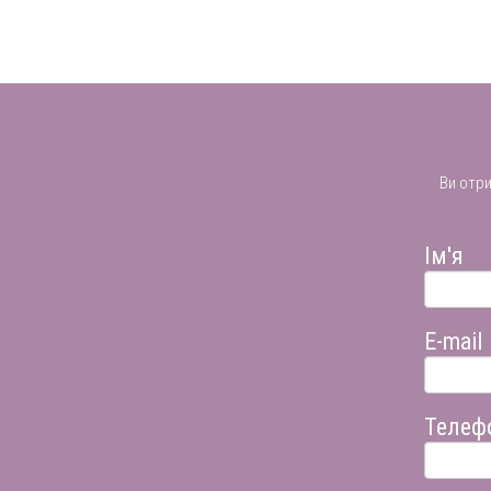
Ви отр
Ім'я
E-mail
Телеф