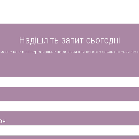
Надішліть запит сьогодні
имаєте на e-mail персональне посилання для легкого завантаження фот
он