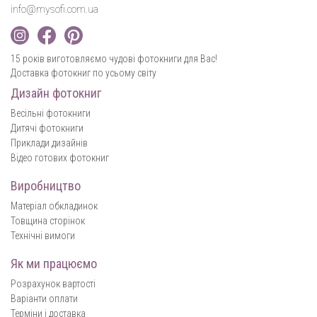
info@mysofi.com.ua
15 років виготовляємо чудові фотокниги для Вас!
Доставка фотокниг по усьому світу
Дизайн фотокниг
Весільні фотокниги
Дитячі фотокниги
Приклади дизайнів
Відео готових фотокниг
Виробництво
Матеріал обкладинок
Товщина сторінок
Технічні вимоги
Як ми працюємо
Розрахунок вартості
Варіанти оплати
Терміни і доставка