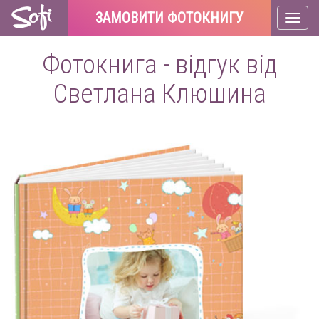
ЗАМОВИТИ ФОТОКНИГУ
Toggl
naviga
Фотокнига - відгук від
Светлана Клюшина