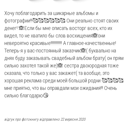
Хочу поблагодарить за шикарные альбомы и
фотографии!!!🥰🥰🥰🥰🥰🥰 Они реально стоят своих
денег! 🙈Если бы мне описать восторг всех, кто их
видел, то не хватило бы слов восхищения🙈они
невероятно красивые!!!!!!!!!!!!! А главное-качественные!
Теперь-я у вас-постоянный заказчик🙈( буквально на
днях буду заказывать свадебный альбом брату( он прям
сильно захотел такой же)🙈 сестра двоюродная тоже
сказала, что только у вас закажет( та вообще, это
хорошая реклама среди моей большой родни 🥰🥰🥰🥰
мне приятно, что вы оправдали мои ожидания!!! Очень
сильно благодарю😘
відгук про фотокнигу відправлено 22 вересня 2020