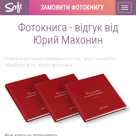
ЗАМОВИТИ ФОТОКНИГУ
Toggl
naviga
Фотокнига - відгук від
Юрий Махонин
Семейная фотокнига премиум качества - верстка макета,
обработка фото, печать фотокниги
Всё хорошо получилось