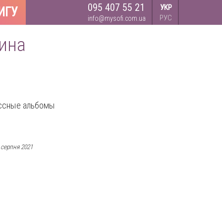
095 407 55 21
УКР
ИГУ
РУС
info@mysofi.com.ua
рина
ассные альбомы
 серпня 2021