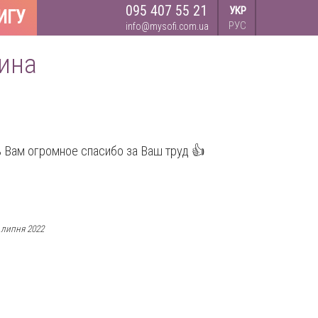
095 407 55 21
УКР
ИГУ
РУС
info@mysofi.com.ua
рина
ть Вам огромное спасибо за Ваш труд 👍
 липня 2022