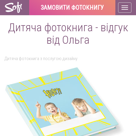
ЗАМОВИТИ ФОТОКНИГУ
Toggl
naviga
Дитяча фотокнига - відгук
від Ольга
Дитяча фотокнига з послугою дизайну