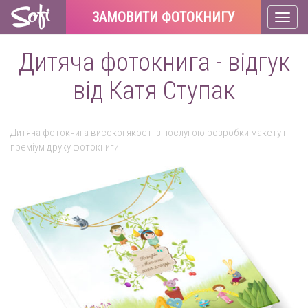
ЗАМОВИТИ ФОТОКНИГУ
Toggl
naviga
Дитяча фотокнига - відгук
від Катя Ступак
Дитяча фотокнига високої якості з послугою розробки макету і
преміум друку фотокниги