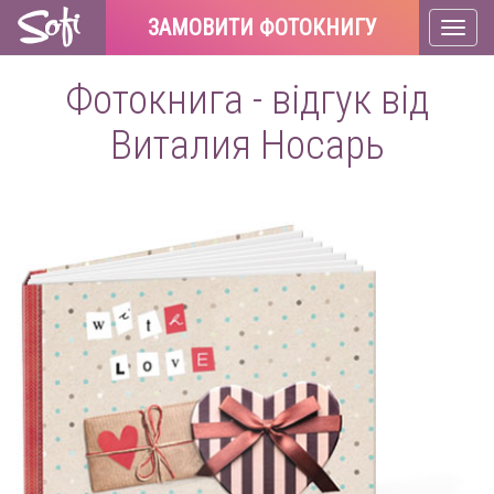
ЗАМОВИТИ ФОТОКНИГУ
Toggl
naviga
Фотокнига - відгук від
Виталия Носарь