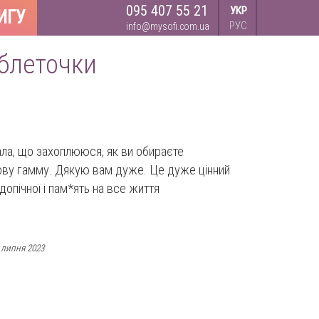
095 407 55 21
УКР
ИГУ
РУС
info@mysofi.com.ua
аблеточки
ала, що захоплююся, як ви обираєте
рову гамму. Дякую вам дуже. Це дуже цінний
допічної і пам*ять на все життя
 липня 2023