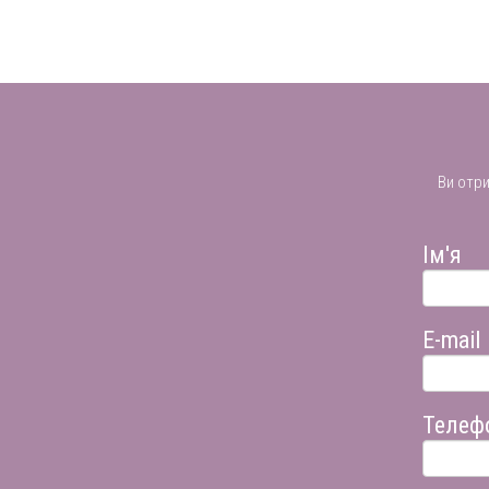
Ви отр
Ім'я
E-mail
Телеф