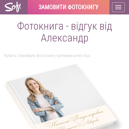
ЗАМОВИТИ ФОТОКНИГУ
Toggl
naviga
Фотокнига - відгук від
Александр
Купить семейную фотокнигу премиум качества