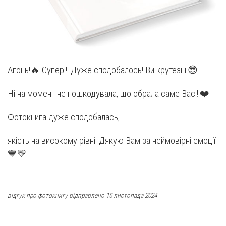
Агонь!🔥 Супер!!! Дуже сподобалось! Ви крутезні!😎
Ні на момент не пошкодувала, що обрала саме Вас!!!❤️
Фотокнига дуже сподобалась,
якість на високому рівні! Дякую Вам за неймовірні емоції
💙💛
відгук про фотокнигу відправлено 15 листопада 2024