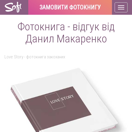
ЗАМОВИТИ ФОТОКНИГУ
Toggl
naviga
Фотокнига - відгук від
Данил Макаренко
Love Story - фотокнига закоханих