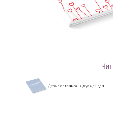
Чит
Дитяча фотокнига - відгук від Надія