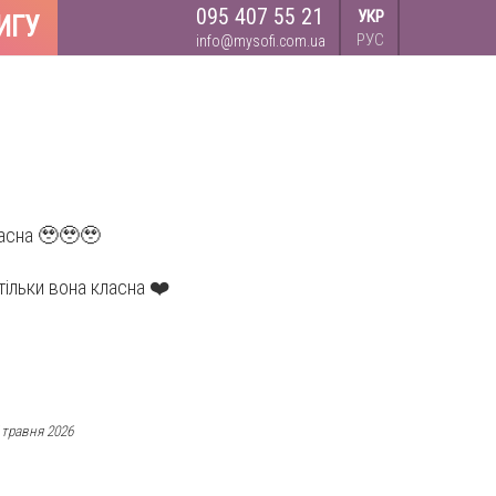
095 407 55 21
УКР
ИГУ
РУС
info@mysofi.com.ua
расна 🥹🥹🥹
стільки вона класна ❤️
 травня 2026