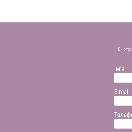
Ви отр
Ім'я
E-mail
Телеф