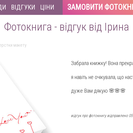
ЗАМОВИТИ ФОТОКН
ДИ
ВІДГУКИ
ЦІНИ
Фотокнига - відгук від Ірина
верстки макету
Забрала книжку! Вона прек
я навіть не очікувала, що на
дуже Вам дякую 🌸🌸🌸
відгук про фотокнигу відправлено 05