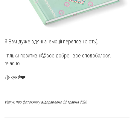
Я Вам дуже вдячна, емоції переповнюють),
і тільки позитивні🙂все добре і все сподобалося, і
вчасно!
Дякую!❤️
відгук про фотокнигу відправлено 22 травня 2026