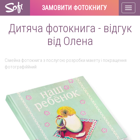
ЗАМОВИТИ ФОТОКНИГУ
Toggl
naviga
Дитяча фотокнига - відгук
від Олена
Сімейна фотокнига з послугою розробки макету і покращення
фотографіййний