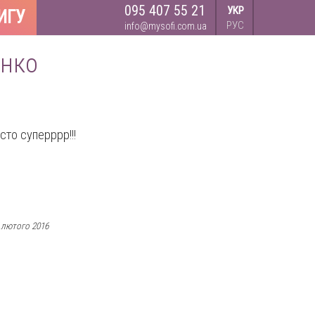
095 407 55 21
УКР
ИГУ
РУС
info@mysofi.com.ua
енко
то суперррр!!!
 лютого 2016