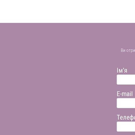
Ви отр
Ім'я
E-mail
Телеф