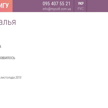
095 407 55 21
УКР
ИГУ
РУС
info@mysofi.com.ua
талья
а.
нравилось
 листопада 2015