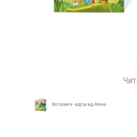
Чит
Фотокнига - відгук від Алена