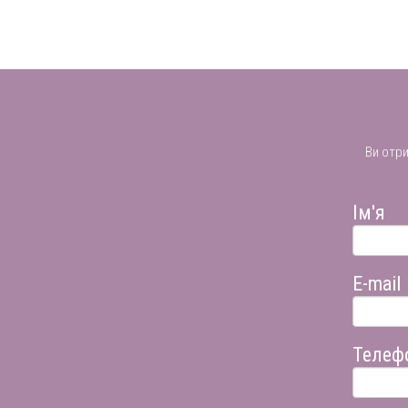
Ви отр
Ім'я
E-mail
Телеф