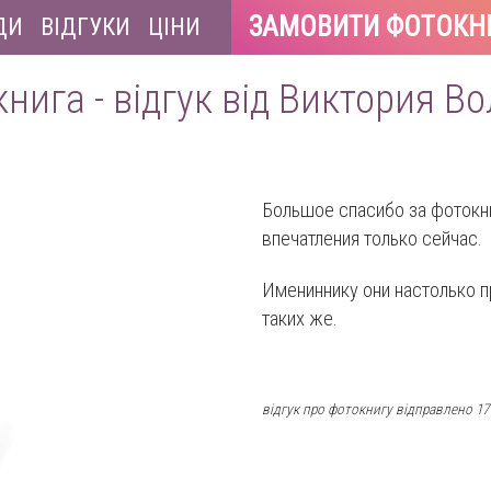
ЗАМОВИТИ ФОТОКН
ДИ
ВІДГУКИ
ЦІНИ
нига - відгук від Виктория В
Большое спасибо за фотокни
впечатления только сейчас.
Имениннику они настолько п
таких же.
відгук про фотокнигу відправлено 17