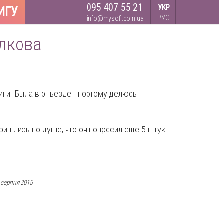
095 407 55 21
УКР
ИГУ
РУС
info@mysofi.com.ua
олкова
ги. Была в отъезде - поэтому делюсь
ришлись по душе, что он попросил еще 5 штук
 серпня 2015