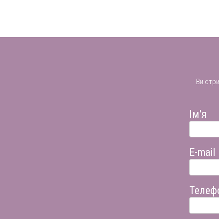
Ви отр
Ім'я
E-mail
Телеф