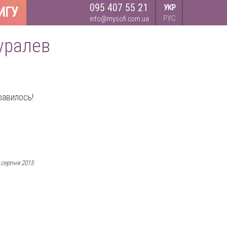
095 407 55 21
УКР
ИГУ
РУС
info@mysofi.com.ua
Муралев
равилось!
 серпня 2015