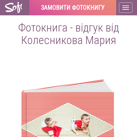
ЗАМОВИТИ ФОТОКНИГУ
Toggl
naviga
Фотокнига - відгук від
Колесникова Мария