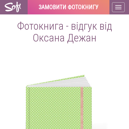
ЗАМОВИТИ ФОТОКНИГУ
Toggl
naviga
Фотокнига - відгук від
Оксана Дежан