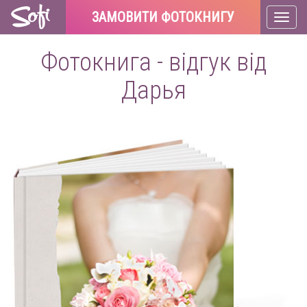
ЗАМОВИТИ ФОТОКНИГУ
Toggl
naviga
Фотокнига - відгук від
Дарья