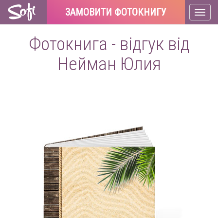
ЗАМОВИТИ ФОТОКНИГУ
Toggl
naviga
Фотокнига - відгук від
Нейман Юлия