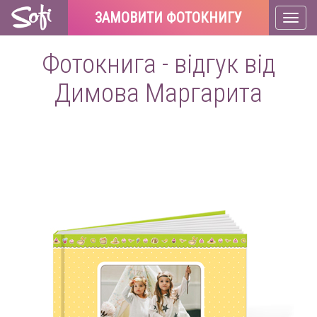
ЗАМОВИТИ ФОТОКНИГУ
Toggl
naviga
Фотокнига - відгук від
Димова Маргарита