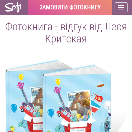
ЗАМОВИТИ ФОТОКНИГУ
Toggl
naviga
Фотокнига - відгук від Леся
Критская