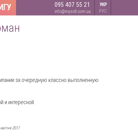
095 407 55 21
УКР
ИГУ
РУС
info@mysofi.com.ua
Роман
мпании за очередную классно выполненную
й и интересной.
квітня 2017