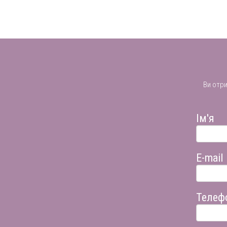
Ви отр
Ім'я
E-mail
Телеф