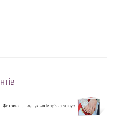
нтів
Фотокнига - відгук від Мар'яна Білоус