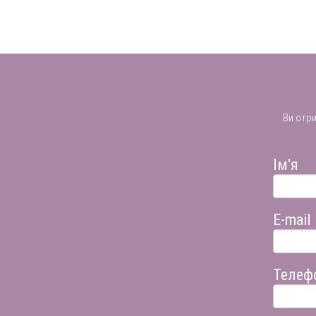
Ви отр
Ім'я
E-mail
Телеф