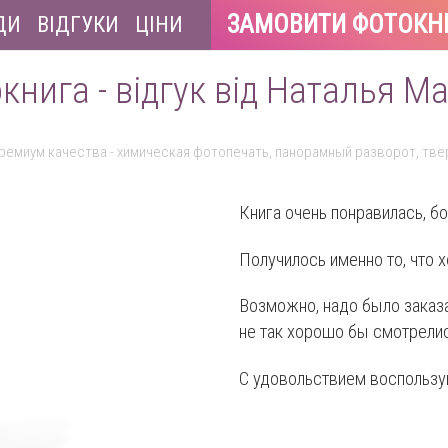
ЗАМОВИТИ ФОТОКН
ДИ
ВІДГУКИ
ЦІНИ
книга - відгук від Наталья М
ремиум качества - химическая фотопечать, панорамный разворот, тв
Книга очень понравилась, б
Получилось именно то, что х
Возможно, надо было заказа
не так хорошо бы смотрелис
С удовольствием воспользу