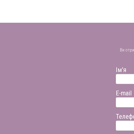
Ви отр
Ім'я
E-mail
Телеф