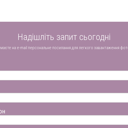
Надішліть запит сьогодні
имаєте на e-mail персональне посилання для легкого завантаження фот
он