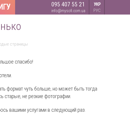
095 407 55 21
УКР
ИГУ
РУС
info@mysofi.com.ua
анько
ердые страницы
ольшое спасибо!
отели.
ть формат чуть больше, но может быть тогда
ь старые, не резкие фотографии.
юсь вашими услугами в следующий раз.