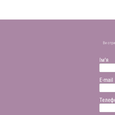
Ви отр
Ім'я
E-mail
Телеф