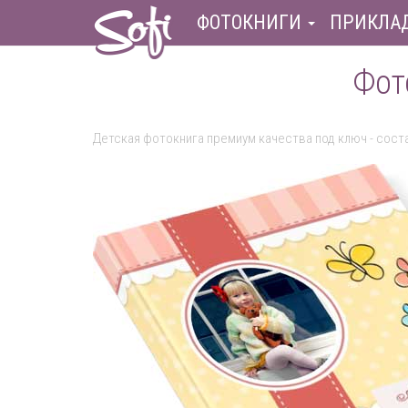
ФОТОКНИГИ
ПРИКЛА
Фот
Детская фотокнига премиум качества под ключ - сост