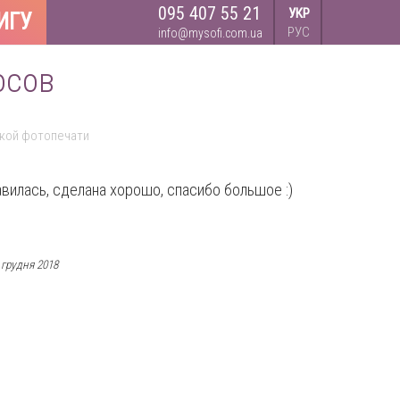
095 407 55 21
УКР
ИГУ
РУС
info@mysofi.com.ua
осов
ской фотопечати
вилась, сделана хорошо, спасибо большое :)
 грудня 2018