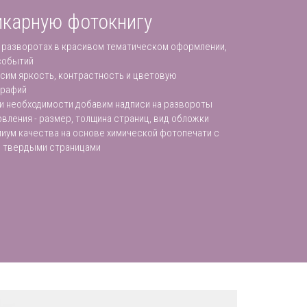
карную фотокнигу
 разворотах в красивом тематическом оформлении,
событий
сим яркость, контрастность и цветовую
графий
ри необходимости добавим надписи на развороты
вления - размер, толщина страниц, вид обложки
иум качества на основе химической фотопечати с
и твердыми страницами