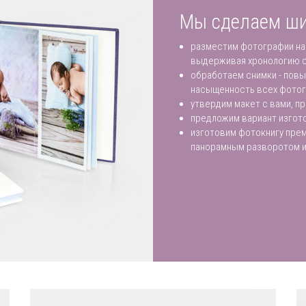
Мы сделаем ши
разместим фотографии на
выдерживая хронологию 
обработаем снимки - повы
насыщенность всех фото
утвердим макет с вами, п
предложим вариант изгото
изготовим фотокнигу прем
панорамным разворотом 