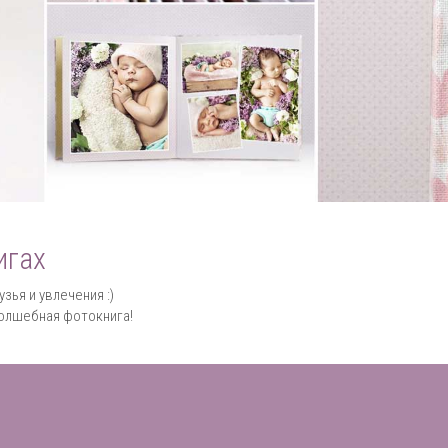
игах
ья и увлечения :)
волшебная фотокнига!