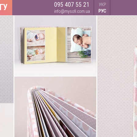
095 407 55 21
УКР
ГУ
РУС
info@mysofi.com.ua