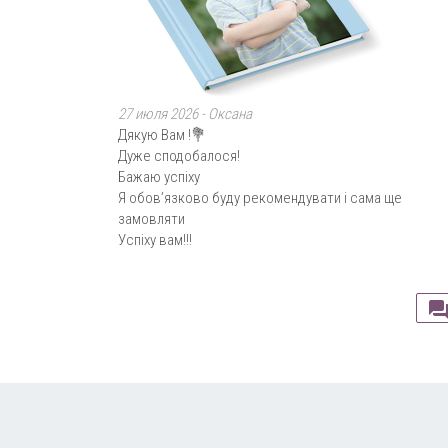
27 июля 2026 -
Оксана
Дякую Вам !💐
Дуже сподобалося!
Бажаю успіху
Я обовʼязково буду рекомендувати і сама ще
замовляти
Успіху вам!!!