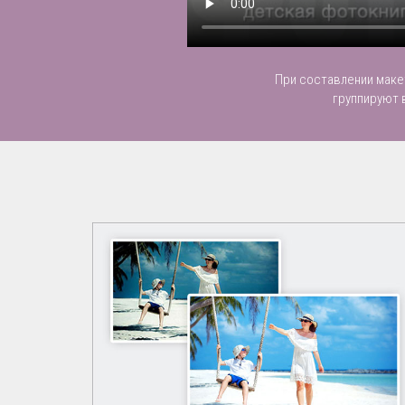
При составлении маке
группируют 