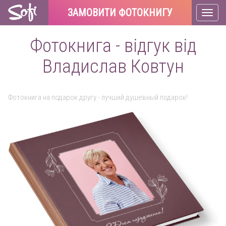
ЗАМОВИТИ ФОТОКНИГУ
Toggl
naviga
Фотокнига - відгук від
Владислав Ковтун
Фотокнига на подарок другу - лучший душевный подарок!