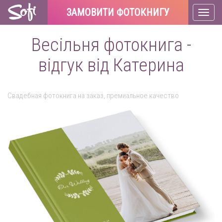
ЗАМОВИТИ ФОТОКНИГУ
Toggl
naviga
Весільня фотокнига -
відгук від Катерина
Свадебная фотокнига на заказ, премиальное качество