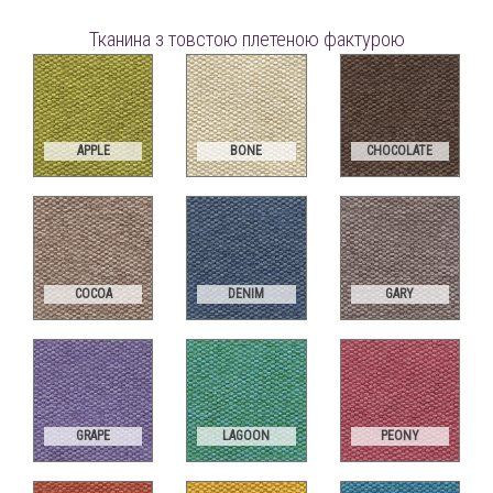
Тканина з товстою плетеною фактурою
APPLE
BONE
CHOCOLATE
COCOA
DENIM
GARY
GRAPE
LAGOON
PEONY