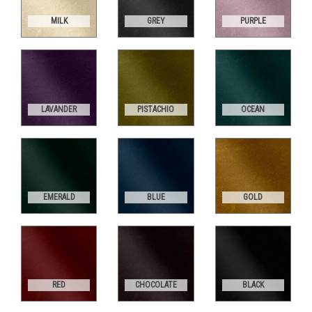
MILK
GREY
PURPLE
LAVANDER
PISTACHIO
OCEAN
EMERALD
BLUE
GOLD
RED
CHOCOLATE
BLACK