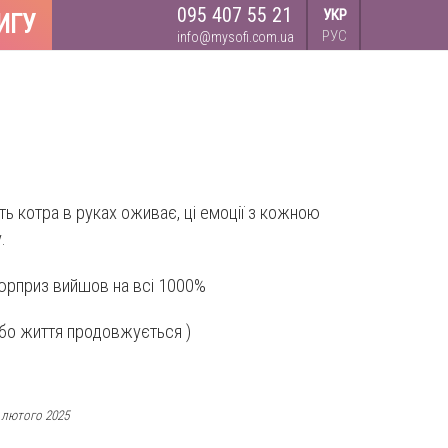
095 407 55 21
УКР
ИГУ
РУС
info@mysofi.com.ua
ь котра в руках оживає, ці емоції з кожною
.
сюрприз вийшов на всі 1000%
 бо життя продовжується )
 лютого 2025