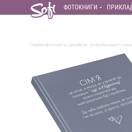
ФОТОКНИГИ
ПРИКЛА
Сімейна фотокнига с дизайном - розробка макет, покр