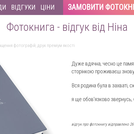
ЗАМОВИТИ ФОТОКН
ДИ
ВІДГУКИ
ЦІНИ
Фотокнига - відгук від Ніна
ащення фотографій, друк преміум якості
Дуже вдячна, чесно це памят
сторінкою проживаєш знову
Вся родина була в захваті, 
я ще обов'язково звернусь,
відгук про фотокнигу відправлено 26