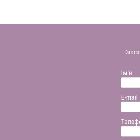
Ви отр
Ім'я
E-mail
Телеф