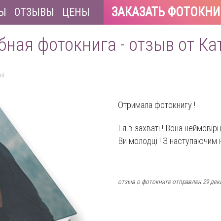
ЗАКАЗАТЬ ФОТОКНИ
Ы
ОТЗЫВЫ
ЦЕНЫ
бная фотокнига - отзыв от Ка
ні
Отримала фотокнигу !
І я в захваті ! Вона неймовір
Ви молодці ! З наступаючим н
отзыв о фотокниге отправлен 29 дек