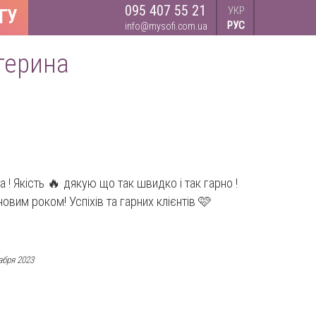
095 407 55 21
УКР
ГУ
РУС
info@mysofi.com.ua
терина
на ! Якість 🔥 дякую що так швидко і так гарно !
овим роком! Успіхів та гарних клієнтів 🩷
абря 2023